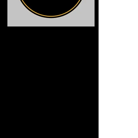
Otimista e sorridente por natureza,
acredita que o verdadeiro sucesso
começa quando reconhecemos o
valor dos outros e tornamos
possível a vitória daqueles que nos
rodeiam.
Já realizada profissionalmente,
confessa que ainda tem muito a
oferecer ao mundo do estilismo de
unhas.
Iniciou a sua carreira em 2012,
desde então nunca mais parou.
Vencedora de múltiplos troféus
individuais e coletivos, é formadora
mestre internacional e umas das