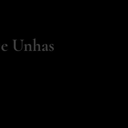
De Unhas
S PORTUGAL.
fissionais de unhas, somos
ração com lojas, marcas e