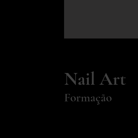
Nail Art
Formação
Aprende connosco e destaca
Vamos te ensinar todas as 
saber para te tornares uma