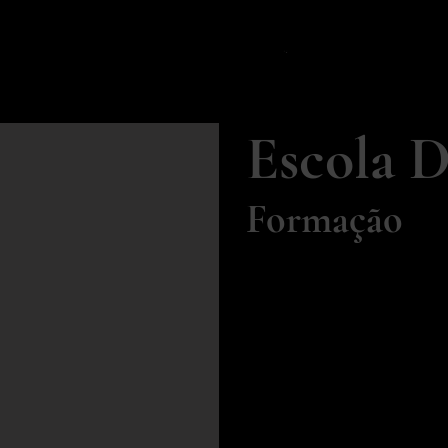
Escola 
Formação
Formações SARA PIRE
Aperfeiçoamento de pro
especialistas.
Trabalhamos em colabo
centros de formação.