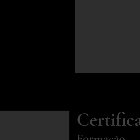
ignos de uma verdadeira
um fator de destaque no
l, acompanha as
nosco.
ários níveis de
 a níveis avançados.
Certific
Formação