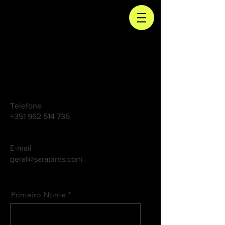
Telefone
+351 962 514 736
E-mail
geral@sarapires.com
Primeiro Nome