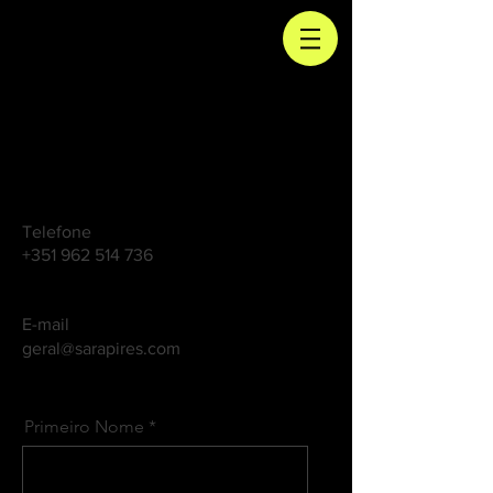
Telefone
+351 962 514 736
E-mail
geral@sarapires.com
Primeiro Nome