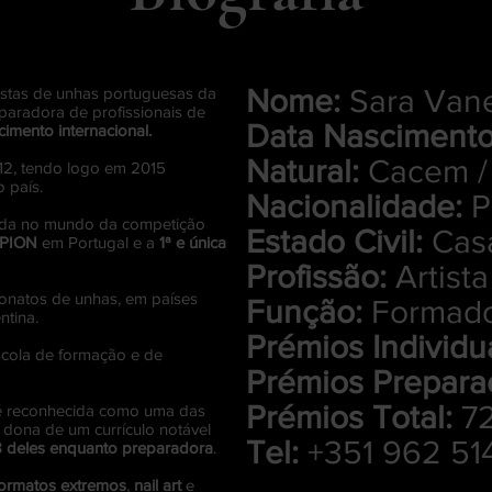
tistas de unhas portuguesas da
Nome:
Sara Vane
paradora de profissionais de
Data Nasciment
imento internacional.
Natural:
Cacem / 
12, tendo logo em 2015
 país.
Nacionalidade:
P
nada no mundo da competição
Estado Civil:
Cas
PION
em Portugal e a
1ª e única
Profissão:
Artist
natos de unhas, em países
Função:
Formado
ntina.
Prémios Individua
scola de formação e de
Prémios Prepara
Prémios Total:
7
é reconhecida como uma das
 dona de um currículo notável
Tel:
+351
962 51
 deles enquanto preparadora
.
formatos extremos
,
nail art
e