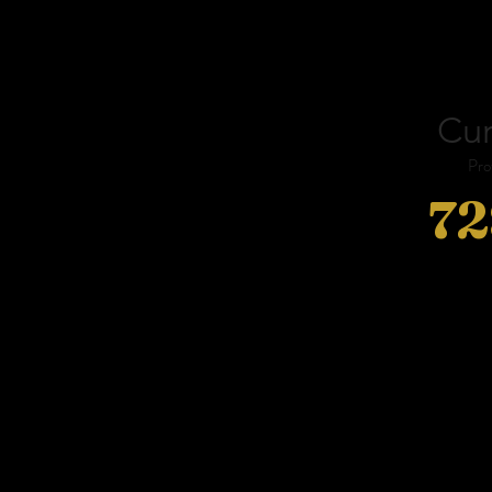
Cur
Pro
72
2025 Porto (PT) 
2024 Porto (PT) 
2023 Córdoba (ES)
2023 Porto (PT) 
2022 Ba
2022 Porto (PT) 
2022 G
2022 Valência (ES)