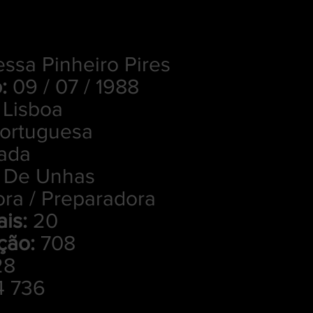
ssa Pinheiro Pires
o:
09 / 07 / 1988
Lisboa
ortuguesa
ada
a De Unhas
ra / Preparadora
is:
20
ção:
708
28
4 736