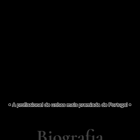
ranada (ES) - 61 Troféus | 61 Medalhas
(Prepa
 - 27 Troféus | 25 Medalhas + 2 Prémios Princ
 - 30 Troféus | 26 Medalhas + 4 Prémios Princ
adajoz (ES) - 18 Troféus | 18 Medalhas
(Prepa
- 24 Troféus | 19 Medalhas + 5 Prémios Princi
- 39 Troféus | 36 Medalhas + 3 Prémios Princip
Alicante (ES) - 7 Troféus | 7 Medalhas
(Prepar
adajoz (ES) - 19 Troféus | 19 Medalhas
(Prepa
- 24 Troféus | 20 Medalhas + 4 Prémios Princip
) - 7 Troféus | 5 Medalhas + 2 Prémios Princip
 Madrid (ES) - 1 Troféu | 1 Medalhas
(Competi
 - 12 Troféus | 8 Medalhas + 4 Prémios Princip
• A profissional de unhas mais premiada de Portugal •
Biografia