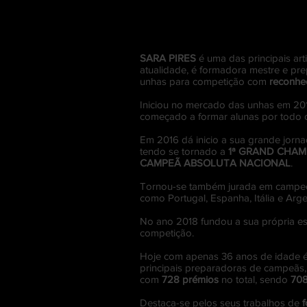
SARA PIRES
é uma das principais ar
atualidade, é formadora mestre e pre
unhas para competição com
reconhec
Iniciou no mercado das unhas em 20
começado a formar alunas por todo o
Em 2016 dá inicio a sua grande jor
tendo se tornado a
1ª GRAND CHAM
CAMPEÃ ABSOLUTA NACIONAL
.
Tornou-se também jurada em campeo
como Portugal, Espanha, Itália e Arge
No ano 2018 fundou a sua própria e
competição.
Hoje com apenas 36 anos de idade 
principais preparadoras de campeãs,
com
728 prémios
no total, sendo
708
Destaca-se pelos seus trabalhos de