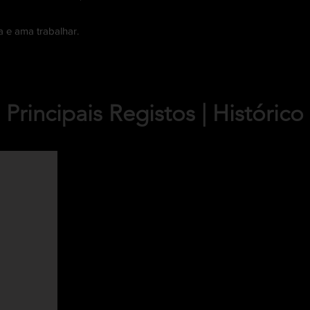
a e ama trabalhar.
Principais Registos | Histórico
2012 - Profissional De Unhas
2015 - Formadora | Professora
2016 - Profissional De Competição
2016 - 1ª Grand Champion Portugue
2016 - 1ª Campeã Absoluta Portugue
2016 - Jurada Campeonatos De Unha
2018 - Fundadora Sara Pires Portug
2018 - Fundadora Sara Pires Team
2018 - Preparadora De Competição
2019 - 100 Prémios Preparação Com
2021 - 200 Prémios Preparação Comp