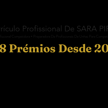
rículo Profissional De SARA P
fissional Competidora + Preparadora De Profissionais De Unhas Para Compet
8 Prémios Desde 2
- 43 Troféus | 40 Medalhas + 3 Prémios Princi
- 71 Troféus | 66 Medalhas + 5 Prémios Princip
 - 19 Troféus | 17 Medalhas + 2 Prémios Princi
- 93 Troféus | 85 Medalhas + 8 Prémios Princip
rcelona (ES) - 32 Troféus | 32 Medalhas
(Prep
- 80 Troféus | 73 Medalhas + 7 Prémios Princip
ranada (ES) - 72 Troféus | 72 Medalhas
(Prepa
 - 49 Troféus | 44 Medalhas + 5 Prémios Princi